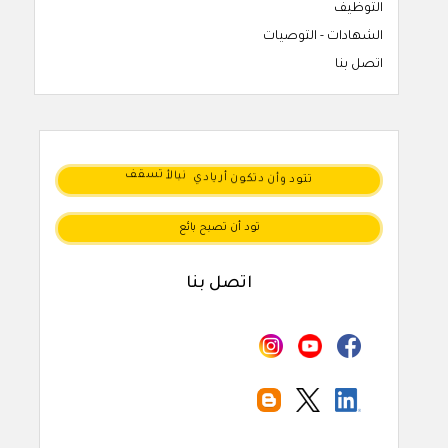
التوظيف
الشهادات - التوصيات
اتصل بنا
تتود
تسقف
نبالأ
أريادي
وأن
دتكون
تود أن تصبح بائع
اتصل بنا