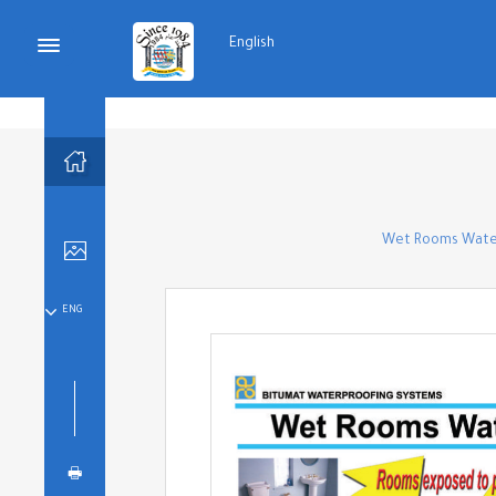
English

Wet Rooms Water

ENG

🖶