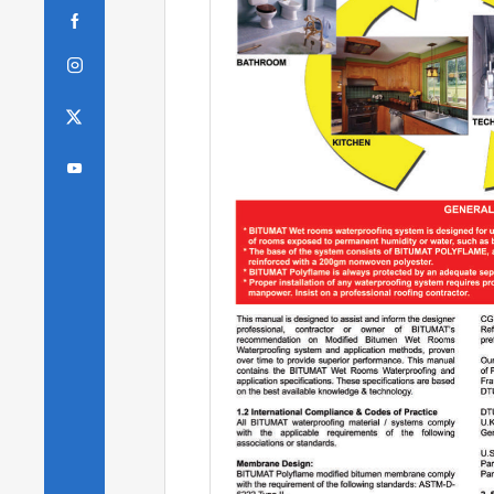


