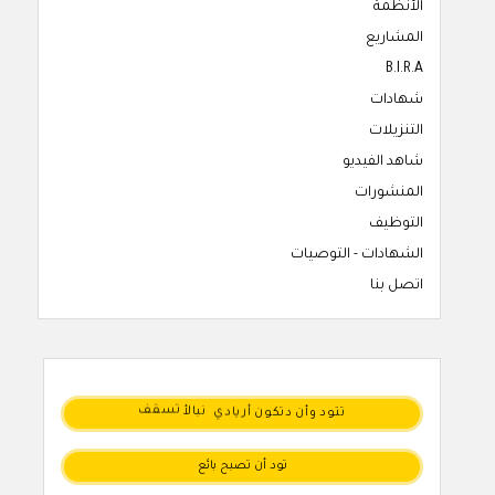
الأنظمة
المشاريع
B.I.R.A
شهادات
التنزيلات
شاهد الفيديو
المنشورات
التوظيف
الشهادات - التوصيات
اتصل بنا
دتكون
أريادي
وأن
تتود
نبالأ
تسقف
تود أن تصبح بائع